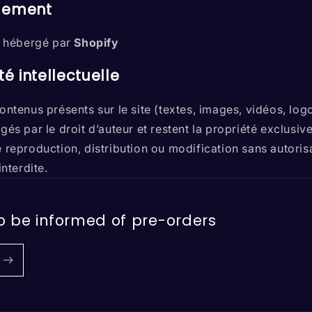
o
gement
n
st hébergé par
Shopify
té intellectuelle
ontenus présents sur le site (textes, images, vidéos, logo
gés par le droit d’auteur et restent la propriété exclusi
 reproduction, distribution ou modification sans autoris
interdite.
to be informed of pre-orders