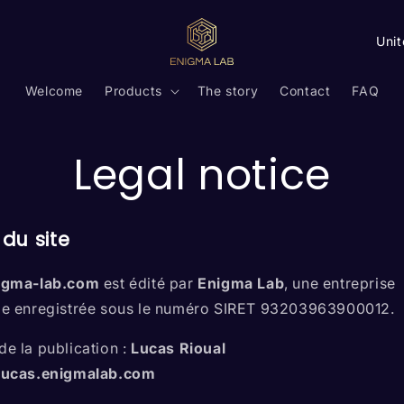
C
o
u
Welcome
Products
The story
Contact
FAQ
n
t
Legal notice
r
y
 du site
/
r
igma-lab.com
est édité par
Enigma Lab
, une entreprise
e
lle enregistrée sous le numéro SIRET 93203963900012.
g
de la publication :
Lucas Rioual
i
lucas.enigmalab.com