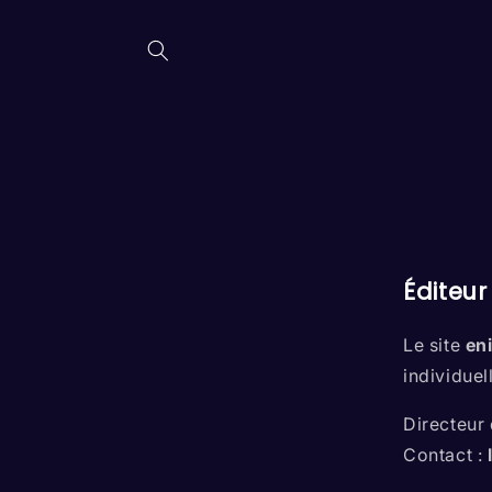
Skip to
content
Éditeur
Le site
en
individue
Directeur 
Contact :